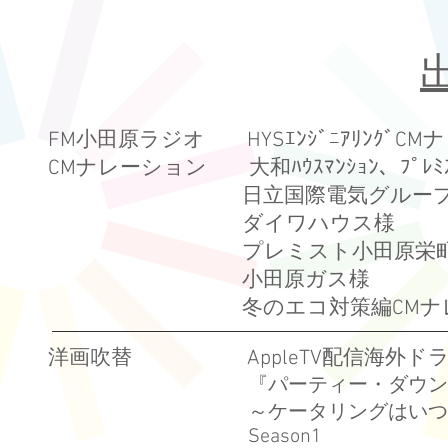
FM小田原ラジオ HYSｴﾝｼﾞﾆｱﾘﾝｸﾞC
CMナレーション 大和ﾊｳｽﾏﾝｼｮﾝ、ﾌﾟ
日立国際電気グループエンジニ
ダイワハウス様
プレミスト小田原栄町分譲マン
小田原ガス様
冬のエコ対策編CMナレ
洋画吹替 AppleTV配信海外ド
『パーティー・ダウン
～ケータリングはいつ
Season1