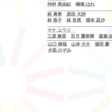
​仲村 美由紀
鳴海 はれ
林 勇希
原田 大詩
​林 恭子
林 良恵
堀本 凪沙
マナ ユウジ
​三原 麻里
百月 麗美華
森嵩 
​山口 律哉
山本 大介
湯田 慶
​夕凪 のぞみ