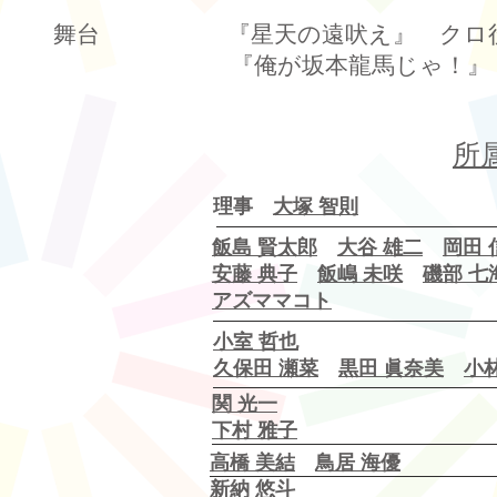
舞台 『星天の遠吠え』 クロ
​『俺が坂本龍馬じゃ！』
所
理事
大塚 智則
飯島 賢太郎
大谷 雄二
岡田 
安藤 典子
飯嶋 未咲
磯部 七
アズママコト
小室 哲也
​久保田 瀬菜
黒田 眞奈美
小
関 光一
​下村 雅子
高橋 美結
鳥居 海優
新納 悠斗