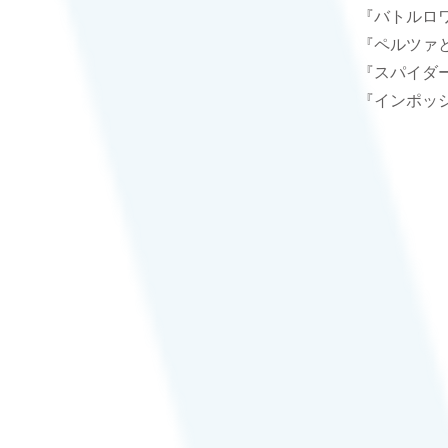
『バトルロ
『ペルツァ
『スパイダ
​『インポッ