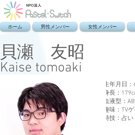
ホーム
男性メンバー
女性メンバー
​貝瀬 友昭
Kaise tomoaki
生年月日：
身長：179c
血液型：A
趣味：TV
特技：占い