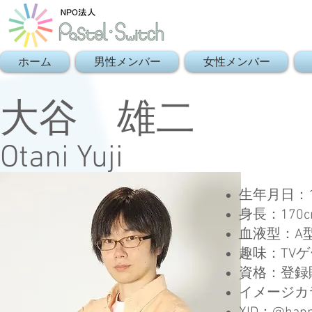
ホーム
男性メンバー
女性メンバー
大谷 雄二
Otani Yuji
生年月日：
身長：170c
血液型：A
趣味：TV
資格：登録
イメージカ