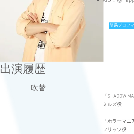
​XID：@happ
簡易プロフィ
出演履歴
​吹替
『SHADOW 
ミルズ役
『ホラーマニア
フリッツ役