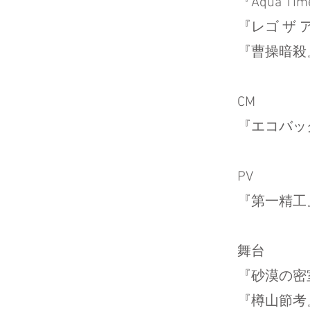
『Aqua Tim
『レゴ ザ
​『曹操暗
C
『エコバッ
P
『第一精工
舞
『砂漠の
​『樽山節