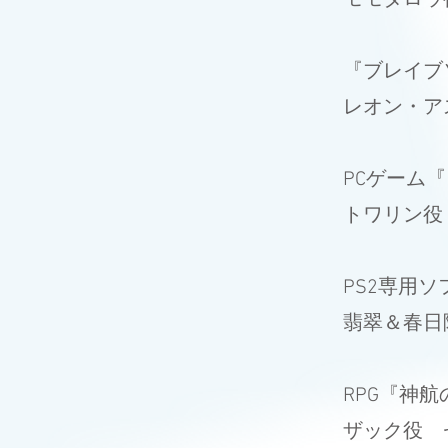
モモタロウ
『ブレイ
レオン・ア
PCゲーム
トワリン役
PS2専用
翡翠＆春日
RPG『神
ザック役 