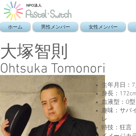
ホーム
男性メンバー
女性メンバー
大塚智則
Ohtsuka Tomonori
生年月日：7
身長：172c
血液型：O型
趣味：サバ
レ
特技：狂言