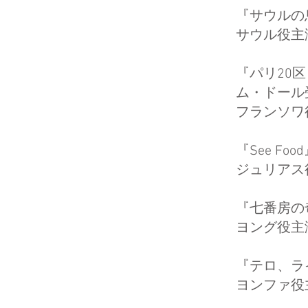
『サウルの
サウル役主
『パリ20
ム・ドール
フランソワ
『See Fo
ジュリアス
『七番房
ヨング役主
『テロ、
ヨンファ役