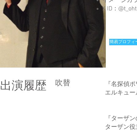
イメージカ
​X ID：@t_oh
簡易プロフィー
​吹替
出演履歴
『名探偵ポ
エルキュー
『ターザン
ターザン役